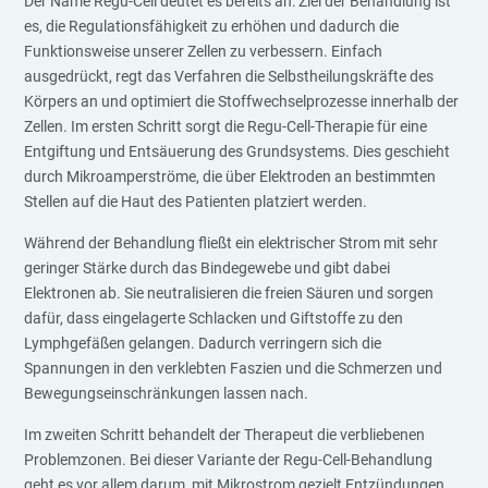
Der Name Regu-Cell deutet es bereits an: Ziel der Behandlung ist
es, die Regulationsfähigkeit zu erhöhen und dadurch die
Funktionsweise unserer Zellen zu verbessern. Einfach
ausgedrückt, regt das Verfahren die Selbstheilungskräfte des
Körpers an und optimiert die Stoffwechselprozesse innerhalb der
Zellen. Im ersten Schritt sorgt die Regu-Cell-Therapie für eine
Entgiftung und Entsäuerung des Grundsystems. Dies geschieht
durch Mikroamperströme, die über Elektroden an bestimmten
Stellen auf die Haut des Patienten platziert werden.
Während der Behandlung fließt ein elektrischer Strom mit sehr
geringer Stärke durch das Bindegewebe und gibt dabei
Elektronen ab. Sie neutralisieren die freien Säuren und sorgen
dafür, dass eingelagerte Schlacken und Giftstoffe zu den
Lymphgefäßen gelangen. Dadurch verringern sich die
Spannungen in den verklebten Faszien und die Schmerzen und
Bewegungseinschränkungen lassen nach.
Im zweiten Schritt behandelt der Therapeut die verbliebenen
Problemzonen. Bei dieser Variante der Regu-Cell-Behandlung
geht es vor allem darum, mit Mikrostrom gezielt Entzündungen